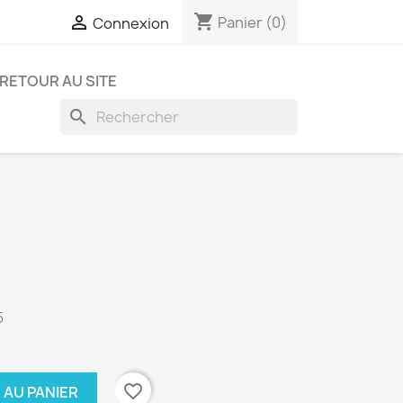
shopping_cart

Panier
(0)
Connexion
RETOUR AU SITE
search
5
favorite_border
 AU PANIER