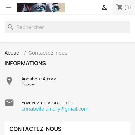
shopping_cart


(0)
search
Accueil
Contactez-nous
INFORMATIONS

Annabelle Amory
France

Envoyez-nous un e-mail :
annabelle.amory@gmail.com
CONTACTEZ-NOUS