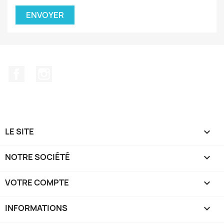
Facebook
Instagram
LE SITE

NOTRE SOCIÉTÉ

VOTRE COMPTE

INFORMATIONS
keyboard_arrow_down