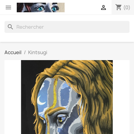
shopping_cart


(0)
search
Accueil
Kintsugi