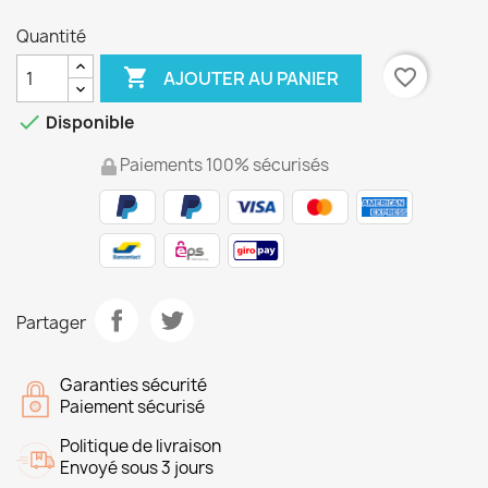
Quantité

favorite_border
AJOUTER AU PANIER

Disponible
Paiements 100% sécurisés
Partager
Garanties sécurité
Paiement sécurisé
Politique de livraison
Envoyé sous 3 jours