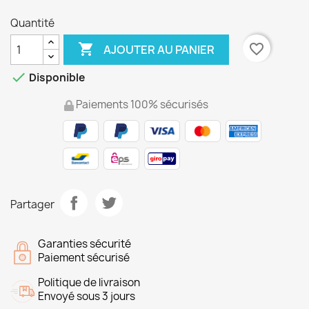
Quantité

favorite_border
AJOUTER AU PANIER

Disponible
Paiements 100% sécurisés
Partager
Garanties sécurité
Paiement sécurisé
Politique de livraison
Envoyé sous 3 jours